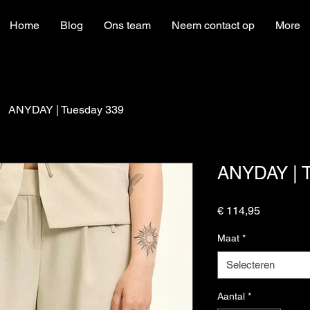
Home
Blog
Ons team
Neem contact op
More
ANYDAY | Tuesday 339
ANYDAY | T
Prijs
€ 114,95
Maat
*
Selecteren
Aantal
*