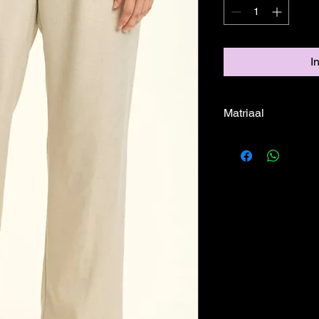
I
Matriaal
2% Elasthan
8% Linen
90% Polyeste