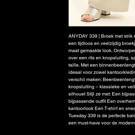
ANYDAY 339 | Broek met strik e
een tijdloos en veelzijdig broe
maat gemaakte look. Ontworpen
over een rits en knopsluiting, 
taille. Met een binnenbeenlengt
ideaal voor zowel kantoorkleding
verschil maken: Beenbeenlengte
knopsluiting – klassieke en vei
silhouet Stijl ze met: Een bijpa
bijpassende outfit Een overhem
kantoorlook Een T-shirt en sn
Tuesday 339 is de perfecte bala
een must-have voor de modern