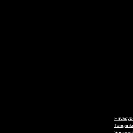
Privacyb
Toeganke
Verzendb